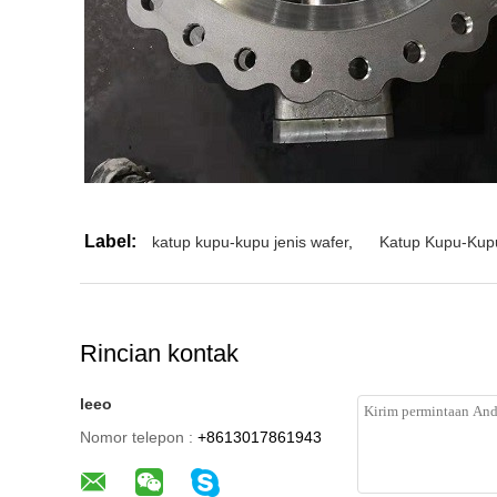
Label:
katup kupu-kupu jenis wafer
,
Katup Kupu-Kup
Rincian kontak
leeo
Nomor telepon :
+8613017861943