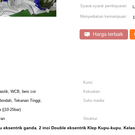
Syarat-syarat pembayaran:
L
Menyediakan kemampuan:
1
Harga terbaik
Kursi:
lastik, WCB, besi cor
Kekuatan:
endah, Tekanan Tinggi,
Suhu media:
((10-25bar)
ran
Struktur:
u eksentrik ganda
2 inci Double eksentrik Klep Kupu-kupu
Kela
,
,