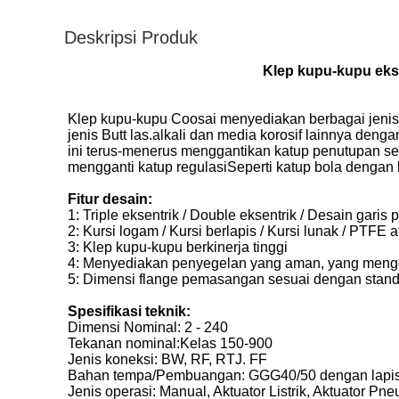
Deskripsi Produk
Klep kupu-kupu eks
Klep kupu-kupu Coosai menyediakan berbagai jenis u
jenis Butt las.alkali dan media korosif lainnya den
ini terus-menerus menggantikan katup penutupan se
mengganti katup regulasiSeperti katup bola dengan k
Fitur desain:
1: Triple eksentrik / Double eksentrik / Desain garis 
2: Kursi logam / Kursi berlapis / Kursi lunak / PTFE
3: Klep kupu-kupu berkinerja tinggi
4: Menyediakan penyegelan yang aman, yang mengg
5: Dimensi flange pemasangan sesuai dengan standa
Spesifikasi teknik:
Dimensi Nominal: 2 - 240
Tekanan nominal:Kelas 150-900
Jenis koneksi: BW, RF, RTJ. FF
Bahan tempa/Pembuangan: GGG40/50 dengan lapisa
Jenis operasi: Manual, Aktuator Listrik, Aktuator Pne