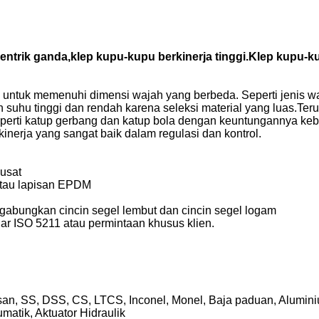
entrik ganda,klep kupu-kupu berkinerja tinggi.Klep kupu-
ntuk memenuhi dimensi wajah yang berbeda. Seperti jenis wafer
gan suhu tinggi dan rendah karena seleksi material yang luas.T
perti katup gerbang dan katup bola dengan keuntungannya keb
inerja yang sangat baik dalam regulasi dan kontrol.
pusat
 atau lapisan EPDM
abungkan cincin segel lembut dan cincin segel logam
r ISO 5211 atau permintaan khusus klien.
n, SS, DSS, CS, LTCS, Inconel, Monel, Baja paduan, Alumin
umatik, Aktuator Hidraulik