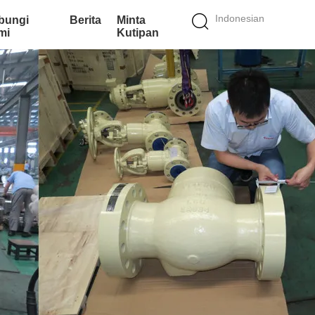
Indonesian
bungi
Berita
Minta
mi
Kutipan