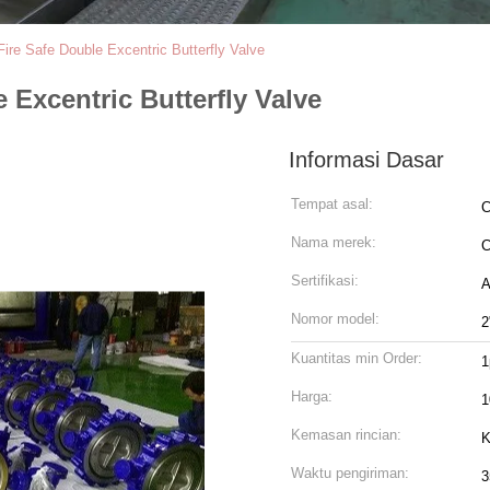
Fire Safe Double Excentric Butterfly Valve
 Excentric Butterfly Valve
Informasi Dasar
Tempat asal:
C
Nama merek:
Sertifikasi:
A
Nomor model:
2
Kuantitas min Order:
1
Harga:
1
Kemasan rincian:
K
Waktu pengiriman:
3