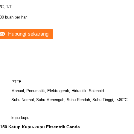
/C, T/T
00 buah per hari
Hubungi sekarang
PTFE
Manual, Pneumatik, Elektrogerak, Hidraulik, Solenoid
Suhu Normal, Suhu Menengah, Suhu Rendah, Suhu Tinggi, t<80°C
kupu-kupu
s150 Katup Kupu-kupu Eksentrik Ganda