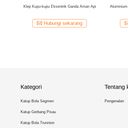
Butterfly
Resistensi abrasi API 607 Keamanan Api Klep
Klep Kup
Uap
Kupu-kupu Industri
ng
Hubungi sekarang
Kategori
Tentang k
Katup Bola Segmen
Pengenalan
Katup Gerbang Pisau
Katup Bola Trunnion