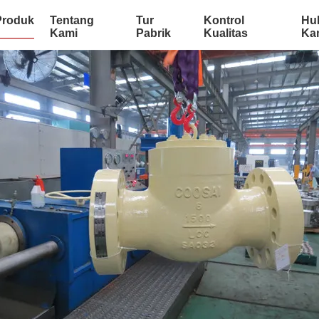
Produk
Tentang
Tur
Kontrol
Hu
Kami
Pabrik
Kualitas
Ka