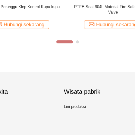
u-kupu Eksentrik Tiga Kali Tanpa
Katup Kupu-kupu Berkinerja Tinggi
Kebocoran
dari Kebakaran
Hubungi sekarang
Hubungi sekaran
ita
Wisata pabrik
Lini produksi