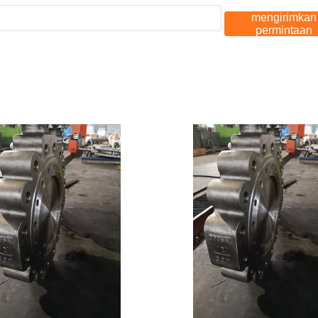
mengirimkan
permintaan