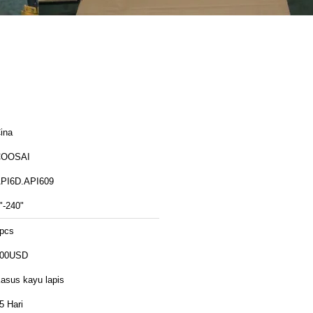
ina
COOSAI
PI6D.API609
"-240"
pcs
00USD
asus kayu lapis
5 Hari