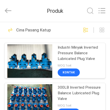
2026
COOSAI
valve
Produk
group.
All
Rights
Reserved.
RUMAH
54
Cina Pasang Katup
Katup Bola Segmen
PRODUK
Industri Minyak Inverted
Pressure Balance
TENTANG
Lubricated Plug Valve
KAMI
MOQ:1set
KONTAK
45
TUR
Katup Gerbang
300LB Inverted Pressure
PABRIK
Balance Lubricated Plug
Pisau
Valve
KONTROL
MOQ:1set