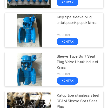
KUALITAS
KONTAK
Klep tipe sleeve plug
HUBUNGI
37
untuk pabrik pupuk kimia
KAMI
Katup Bola Trunnion
MOQ:1set
BERITA
KONTAK
MINTA
Sleeve Type Soft Seat
Plug Valve Untuk Industri
KUTIPAN
Kimia
34
MOQ:1set
SITEMAP
Katup Bola
KONTAK
Mengambang
PRIVACY
Katup tipe stainless steel
CF3M Sleeve Soft Seat
POLICY
Plug