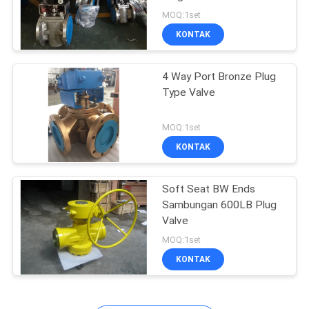
MOQ:1set
KONTAK
23
Katup masuk bola
4 Way Port Bronze Plug
Type Valve
atas
MOQ:1set
KONTAK
Soft Seat BW Ends
16
Sambungan 600LB Plug
Klep Blokasi dan
Valve
MOQ:1set
Pendarahan Ganda
KONTAK