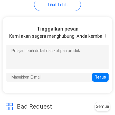
Lihat Lebih
39
Katup Bola
Tinggalkan pesan
Berkualitas Metal
Kami akan segera menghubungi Anda kembali!
11
Katup Penghenti
Dunia
Bad Request
Semua