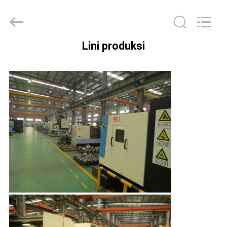
2026
COOSAI
valve
group.
All
Rights
Reserved.
Lini produksi
RUMAH
PRODUK
TENTANG
KAMI
TUR
PABRIK
KONTROL