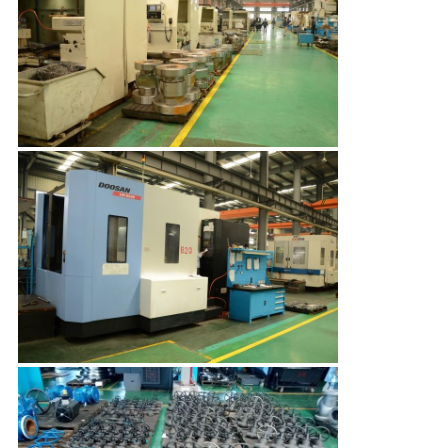
KUALITAS
HUBUNGI
KAMI
BERITA
MINTA
KUTIPAN
SITEMAP
PRIVACY
POLICY